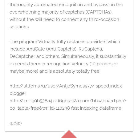
thoroughly automated recognition and bypass on the
overwhelming majority of captchas (CAPTCHAs),
without the will need to connect any third-occasion
solutions.
The program Virtually fully replaces providers which
include AntiGate (Anti-Captcha), RuCaptcha,
DeCaptcher and others. Simultaneously, it substantially
exceeds them in recognition velocity (10 periods or
maybe more) and is absolutely totally free.
http://ultfoms.ru/user/AntjeSymes577/ speed index
blogger
http://xn--jj0b538a4xa16gbsc12a.com/bbs/board.php?
bo_table=free&wr_id=110238 fast indexing dataframe
@d@=