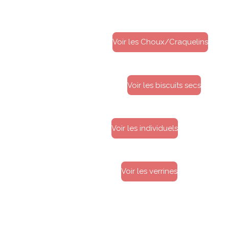
Voir les Choux/Craquelins
Voir les biscuits secs
Voir les individuels
Voir les verrines