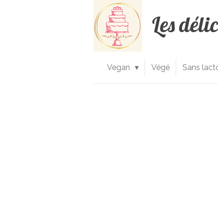
Passer
Les déli
au
contenu
principal
Vegan
Végé
Sans lact