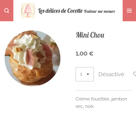
Passer
Les délices de Cocotte
Traiteur sur mesure
au
contenu
principal
Mini Chou
1,00 €
Désactivé
Crème fouettée, jambon
sec, noix